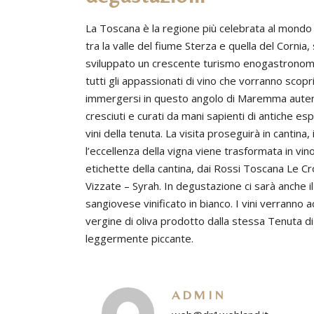
La Toscana è la regione più celebrata al mondo p
tra la valle del fiume Sterza e quella del Cornia, 
sviluppato un crescente turismo enogastronomic
tutti gli appassionati di vino che vorranno scopr
immergersi in questo angolo di Maremma autenti
cresciuti e curati da mani sapienti di antiche e
vini della tenuta. La visita proseguirà in cantina
l’eccellenza della vigna viene trasformata in vino
etichette della cantina, dai Rossi Toscana Le C
Vizzate – Syrah. In degustazione ci sarà anche i
sangiovese vinificato in bianco. I vini verranno 
vergine di oliva prodotto dalla stessa Tenuta d
leggermente piccante.
ADMIN