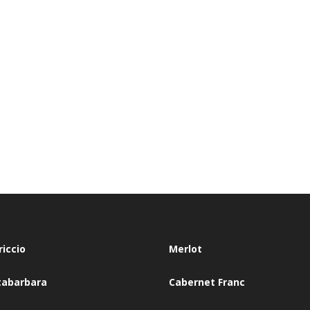
riccio
Merlot
tabarbara
Cabernet Franc