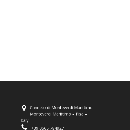
Canneto di Monteverdi Marittimo
Monteverdi Marittimo – Pisa –
Italy
+39 0565 784927