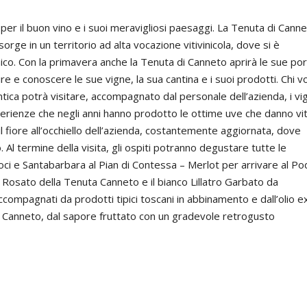
er il buon vino e i suoi meravigliosi paesaggi. La Tenuta di Canne
sorge in un territorio ad alta vocazione vitivinicola, dove si è
o. Con la primavera anche la Tenuta di Canneto aprirà le sue por
ire e conoscere le sue vigne, la sua cantina e i suoi prodotti. Chi v
ca potrà visitare, accompagnato dal personale dell’azienda, i vi
sperienze che negli anni hanno prodotto le ottime uve che danno vit
, il fiore all’occhiello dell’azienda, costantemente aggiornata, dove
. Al termine della visita, gli ospiti potranno degustare tutte le
roci e Santabarbara al Pian di Contessa – Merlot per arrivare al P
l Rosato della Tenuta Canneto e il bianco Lillatro Garbato da
accompagnati da prodotti tipici toscani in abbinamento e dall’olio e
i Canneto, dal sapore fruttato con un gradevole retrogusto