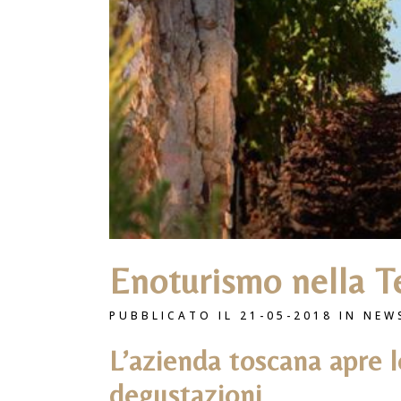
Enoturismo nella T
PUBBLICATO IL 21-05-2018
IN
NEW
L’azienda toscana apre l
degustazioni