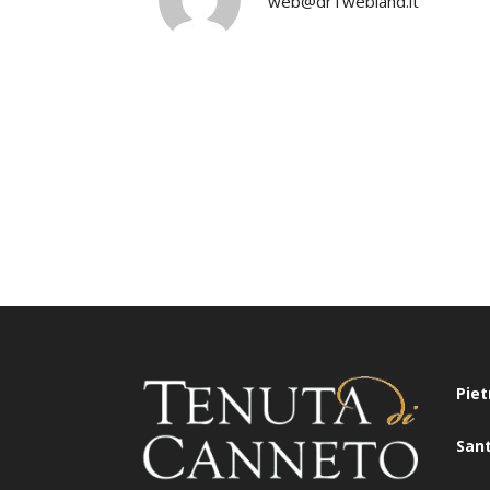
web@dr1webland.it
Piet
San