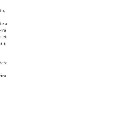
to,
te a
orrà
gneti
a ai
odere
xtra